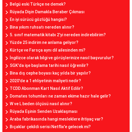
Belgü eski Türkçe ne demek?
Rüyada Dişin Damakla Beraber Çıkması
En iyi sürücü gözlüğü hangisi?
Bina yıkım ruhsatı nereden alınır?
5. sınıf matematik kitabı 2'yi nereden indirebilirim?
Yüzde 25 indirim ne anlama geliyor?
Kürtçe ve Farsça aynı dil ailesinden mi?
İngilizce olarak bilgi ve görüşlerinize nasıl başvurulur?
SGK'da işe başlama tarihi nasıl öğrenilir?
Bina dış cephe boyası kaç yılda bir yapılır?
2020'de a 1 ehliyetinin maliyeti nedir?
TCDD Abonman Kart Nasıl Aktif Edilir?
Domates tohumları ne zaman ekime hazır hale gelir?
W ve L beden ölçüsü nasıl alınır?
Rüyada Eşinin Senden Uzaklaşması
Araba fabrikasında hangi mesleklere ihtiyaç var?
Bıçaklar çekildi serisi Netflix'e gelecek mi?