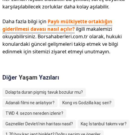
karşılaşılabilecek zorluklar daha kolay aşılabilir.
Daha fazla bilgi için
Paylı mülkiyette ortaklığın
giderilmesi davası nasıl açılır?
ilgili makalemizi
okuyabilirsiniz. Borsahaberleri.com.tr olarak, hukuki
konulardaki güncel gelişmeleri takip etmek ve bilgi
edinmek için sitemizi ziyaret etmeyi unutmayın.
Diğer
Yaşam
Yazıları
Dolapta duran pişmiş tavuk bozulur mu?
Adanali filmi ne anlatıyor?
Kong vs Godzilla kaç seri?
TWD 4. sezon nereden izlenir?
Gazneliler Devleti'nin haritası nasıl?
Kaç İstanbul takımı var?
1.70 boy kaç jant bisiklet? Doğru seçim ve öneriler