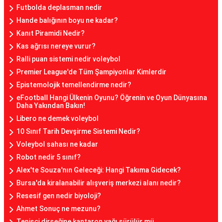
Futbolda deplasman nedir
Hande balığının boyu ne kadar?
Kanıt Piramidi Nedir?
Kas ağrısı nereye vurur?
Ralli puan sistemi nedir voleybol
Premier League'de Tüm Şampiyonlar Kimlerdir
Epistemolojik temellendirme nedir?
eFootball Hangi Ülkenin Oyunu? Öğrenin ve Oyun Dünyasına
Daha Yakından Bakın!
Libero ne demek voleybol
10 Sınıf Tarih Devşirme Sistemi Nedir?
Voleybol sahası ne kadar
Robot nedir 5 sınıf?
Alex'te Souza'nın Geleceği: Hangi Takıma Gidecek?
Bursa'da kiralanabilir alışveriş merkezi alanı nedir?
Resesif gen nedir biyoloji?
Ahmet Sonuç ne mezunu?
Tenisçi dirseğine kantaron yağı sürülür mü