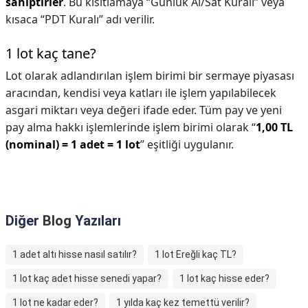
sahiptirler
. Bu kısıtlamaya “Günlük Al/Sat Kuralı” veya
kısaca “PDT Kuralı” adı verilir.
1 lot kaç tane?
Lot olarak adlandırılan işlem birimi bir sermaye piyasası
aracından, kendisi veya katları ile işlem yapılabilecek
asgari miktarı veya değeri ifade eder. Tüm pay ve yeni
pay alma hakkı işlemlerinde işlem birimi olarak “
1,00 TL
(nominal) = 1 adet = 1 lot
” eşitliği uygulanır.
Diğer
Blog
Yazıları
1 adet altı hisse nasıl satılır?
1 lot Ereğli kaç TL?
1 lot kaç adet hisse senedi yapar?
1 lot kaç hisse eder?
1 lot ne kadar eder?
1 yılda kaç kez temettü verilir?