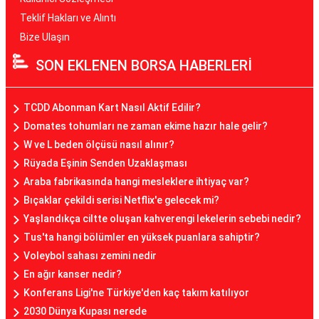
Teklif Hakları ve Alıntı
Bize Ulaşın
SON EKLENEN BORSA HABERLERİ
TCDD Abonman Kart Nasıl Aktif Edilir?
Domates tohumları ne zaman ekime hazır hale gelir?
W ve L beden ölçüsü nasıl alınır?
Rüyada Eşinin Senden Uzaklaşması
Araba fabrikasında hangi mesleklere ihtiyaç var?
Bıçaklar çekildi serisi Netflix'e gelecek mi?
Yaşlandıkça ciltte oluşan kahverengi lekelerin sebebi nedir?
Tus'ta hangi bölümler en yüksek puanlara sahiptir?
Voleybol sahası zemini nedir
En ağır kanser nedir?
Konferans Ligi'ne Türkiye'den kaç takım katılıyor
2030 Dünya Kupası nerede