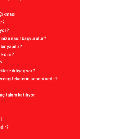
 Çıkması
ır?
iyor?
erinize nasıl başvurulur?
bir yapılır?
Edilir?
r?
klere ihtiyaç var?
rengi lekelerin sebebi nedir?
aç takım katılıyor
l
edir?