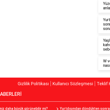
Yüzd
anl
Yur
son
sona
Yaşl
kahv
seb
W v
nası
Gizlilik Politikası
Kullanıcı Sözleşmesi
Teklif 
ABERLERİ
seniz daha büyük görünebilir mi?
Yurtdışından döndükten sonra 