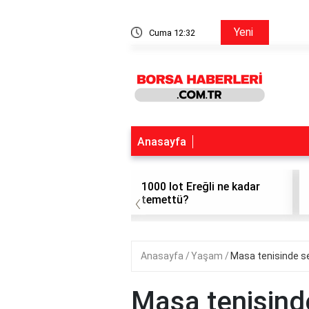
Simit Sarayı Hisse
Yeni
Cuma 12:32
Anasayfa
da kaç kez temettü
1000 lot Ereğli ne kadar
‹
r?
temettü?
Anasayfa
Yaşam
Masa tenisinde se
Masa tenisinde