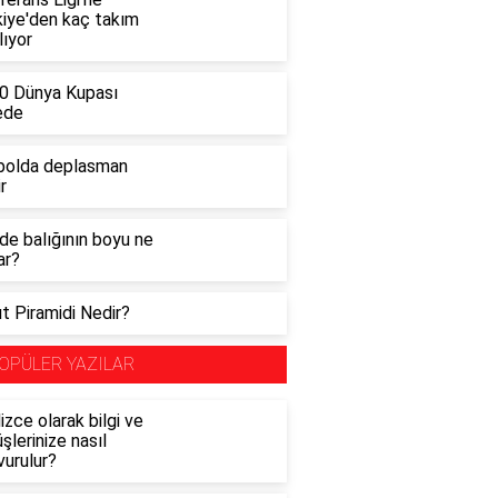
kiye'den kaç takım
lıyor
0 Dünya Kupası
ede
bolda deplasman
r
de balığının boyu ne
ar?
t Piramidi Nedir?
OPÜLER YAZILAR
lizce olarak bilgi ve
şlerinize nasıl
vurulur?