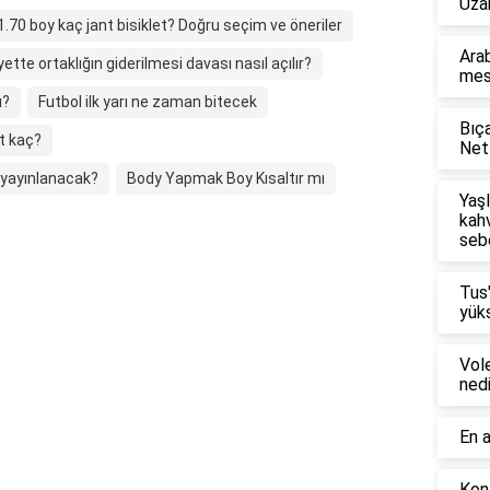
Uza
1.70 boy kaç jant bisiklet? Doğru seçim ve öneriler
Arab
yette ortaklığın giderilmesi davası nasıl açılır?
mesl
u?
Futbol ilk yarı ne zaman bitecek
Bıça
rt kaç?
Netf
 yayınlanacak?
Body Yapmak Boy Kısaltır mı
Yaşl
kahv
seb
Tus
yüks
Vol
nedi
En a
Konf