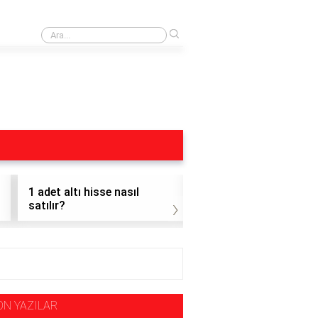
›
Obo Formasyonu Nedir
1 adet altı hisse nasıl
1 adet hisse alınır mı?
›
satılır?
ON YAZILAR