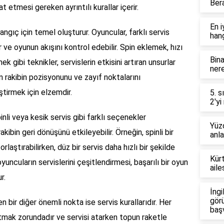
Ber
 etmesi gereken ayrıntılı kurallar içerir.
En i
langıç için temel oluşturur. Oyuncular, farklı servis
hang
ilir ve oyunun akışını kontrol edebilir. Spin eklemek, hızı
Bina
 gibi teknikler, servislerin etkisini artıran unsurlar
nere
en rakibin pozisyonunu ve zayıf noktalarını
ştirmek için elzemdir.
5. s
2'yi
inli veya kesik servis gibi farklı seçenekler
Yüzd
rakibin geri dönüşünü etkileyebilir. Örneğin, spinli bir
anl
rlaştırabilirken, düz bir servis daha hızlı bir şekilde
Kürt
oyuncuların servislerini çeşitlendirmesi, başarılı bir oyun
aile
r.
İngi
görü
 bir diğer önemli nokta ise servis kurallarıdır. Her
baş
i atmak zorundadır ve servisi atarken topun raketle