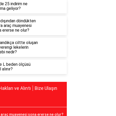
e 25 indirim ne
ama geliyor?
tdışından döndükten
ra araç muayenesi
 ererse ne olur?
andıkça ciltte oluşan
erengi lekelerin
ebi nedir?
e L beden ölçüsü
l alınır?
Hakları ve Alıntı
Bize Ulaşın
araç muayenesi sona ererse ne olur?