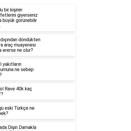
lu bir kişinin
fetlerini giyerseniz
 büyük görünebilir
.
tdışından döndükten
ra araç muayenesi
 ererse ne olur?
l yakıtların
şumuna ne sebep
?
ol Rave 40k kaç
f?
gü eski Türkçe ne
ek?
ada Dişin Damakla