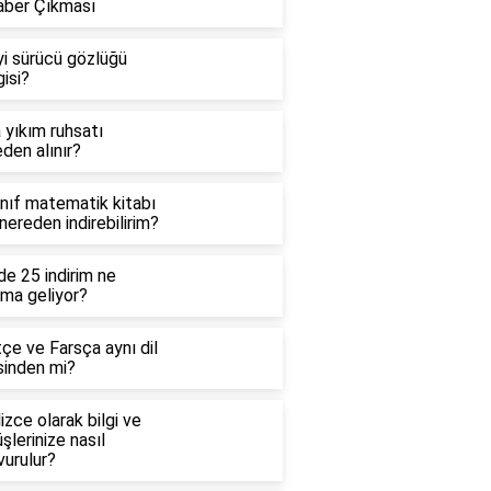
aber Çıkması
yi sürücü gözlüğü
isi?
 yıkım ruhsatı
den alınır?
ınıf matematik kitabı
 nereden indirebilirim?
e 25 indirim ne
ama geliyor?
çe ve Farsça aynı dil
sinden mi?
lizce olarak bilgi ve
şlerinize nasıl
vurulur?