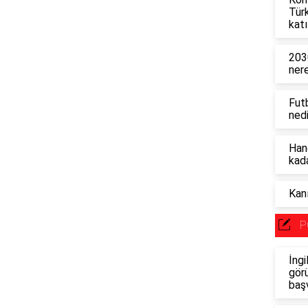
Tür
katı
203
ner
Fut
nedi
Han
kad
Kanı
P
İngi
görü
baş