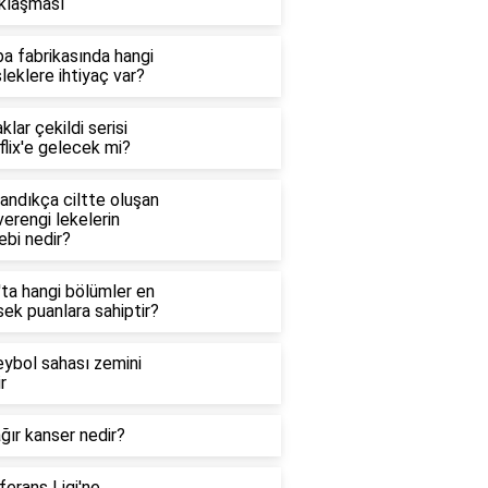
klaşması
a fabrikasında hangi
eklere ihtiyaç var?
klar çekildi serisi
lix'e gelecek mi?
andıkça ciltte oluşan
erengi lekelerin
ebi nedir?
'ta hangi bölümler en
ek puanlara sahiptir?
eybol sahası zemini
r
ğır kanser nedir?
erans Ligi'ne