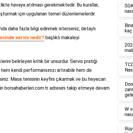
kte havaya atılması gerekmektedir. Bu kurallar,
SGK'
nası
luşturmak için uygulanan temel düzenlemelerdir.
Bin
nda daha fazla bilgi edinmek isterseniz, detaylı
kaç 
isinde servis nedir?
başlıklı makaleyi
2020
mali
rini belirleyen kritik bir unsurdur. Servis pratiği
TCD
Nası
k, hem kendi performansınızı artırabilir hem de
irsiniz. Masa tenisinin keyfini çıkarmak ve bu heyecan
Dom
için borsahaberleri.com.tr adresini takip etmeye devam
zam
geli
W v
nası
Rüy