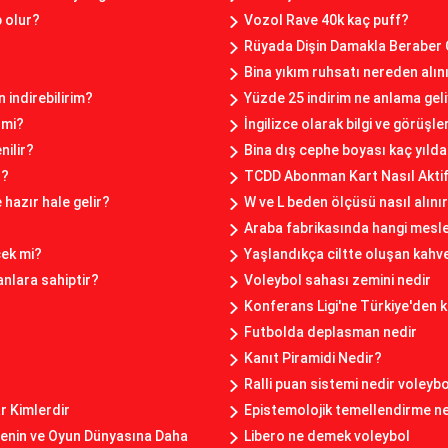
p olur?
Vozol Rave 40k kaç puff?
Rüyada Dişin Damakla Beraber
Bina yıkım ruhsatı nereden alın
n indirebilirim?
Yüzde 25 indirim ne anlama gel
 mi?
İngilizce olarak bilgi ve görüşl
nilir?
Bina dış cephe boyası kaç yılda 
r?
TCDD Abonman Kart Nasıl Aktif 
hazır hale gelir?
W ve L beden ölçüsü nasıl alını
Araba fabrikasında hangi mesle
cek mi?
Yaşlandıkça ciltte oluşan kahve
nlara sahiptir?
Voleybol sahası zemini nedir
Konferans Ligi'ne Türkiye'den k
Futbolda deplasman nedir
Kanıt Piramidi Nedir?
Ralli puan sistemi nedir voleybo
 Kimlerdir
Epistemolojik temellendirme n
renin ve Oyun Dünyasına Daha
Libero ne demek voleybol