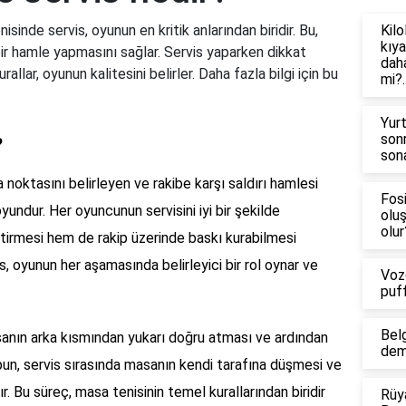
sinde servis, oyunun en kritik anlarından biridir. Bu,
Kilo
kıya
bir hamle yapmasını sağlar. Servis yaparken dikkat
daha
llar, oyunun kalitesini belirler. Daha fazla bilgi için bu
mi?.
Yur
son
?
sona
noktasını belirleyen ve rakibe karşı saldırı hamlesi
Fosi
yundur. Her oyuncunun servisini iyi bir şekilde
olu
olur
tirmesi hem de rakip üzerinde baskı kurabilmesi
, oyunun her aşamasında belirleyici bir rol oynar ve
Voz
puf
Bel
anın arka kısmından yukarı doğru atması ve ardından
dem
un, servis sırasında masanın kendi tarafına düşmesi ve
r. Bu süreç, masa tenisinin temel kurallarından biridir
Rüy