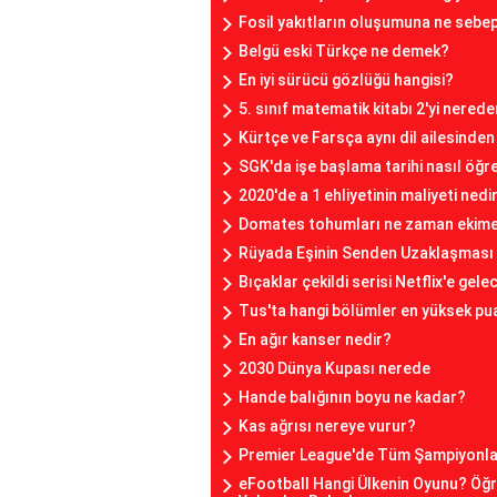
Fosil yakıtların oluşumuna ne sebe
Belgü eski Türkçe ne demek?
En iyi sürücü gözlüğü hangisi?
5. sınıf matematik kitabı 2'yi nerede
Kürtçe ve Farsça aynı dil ailesinden
SGK'da işe başlama tarihi nasıl öğre
2020'de a 1 ehliyetinin maliyeti nedi
Domates tohumları ne zaman ekime 
Rüyada Eşinin Senden Uzaklaşması
Bıçaklar çekildi serisi Netflix'e gele
Tus'ta hangi bölümler en yüksek pua
En ağır kanser nedir?
2030 Dünya Kupası nerede
Hande balığının boyu ne kadar?
Kas ağrısı nereye vurur?
Premier League'de Tüm Şampiyonlar
eFootball Hangi Ülkenin Oyunu? Öğ