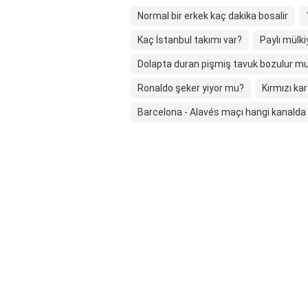
Normal bir erkek kaç dakika bosalir
Kaç İstanbul takımı var?
Paylı mülki
Dolapta duran pişmiş tavuk bozulur m
Ronaldo şeker yiyor mu?
Kırmızı ka
Barcelona - Alavés maçı hangi kanalda