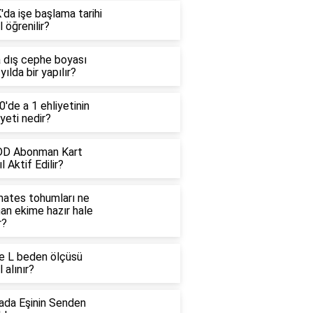
da işe başlama tarihi
l öğrenilir?
a dış cephe boyası
yılda bir yapılır?
'de a 1 ehliyetinin
yeti nedir?
D Abonman Kart
l Aktif Edilir?
ates tohumları ne
an ekime hazır hale
r?
e L beden ölçüsü
l alınır?
ada Eşinin Senden