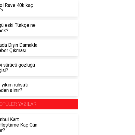
ol Rave 40k kaç
f?
gü eski Türkçe ne
ek?
ada Dişin Damakla
aber Çıkması
yi sürücü gözlüğü
isi?
 yıkım ruhsatı
den alınır?
OPÜLER YAZILAR
nbul Kart
ifleştirme Kaç Gün
er?