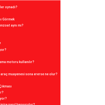
mler oynadı?
sı Görmek
nzoat aynı mı?
?
iyor?
ama motoru kullanılır?
araç muayenesi sona ererse ne olur?
 Çıkması
ır?
iyor?
erinize nasıl başvurulur?