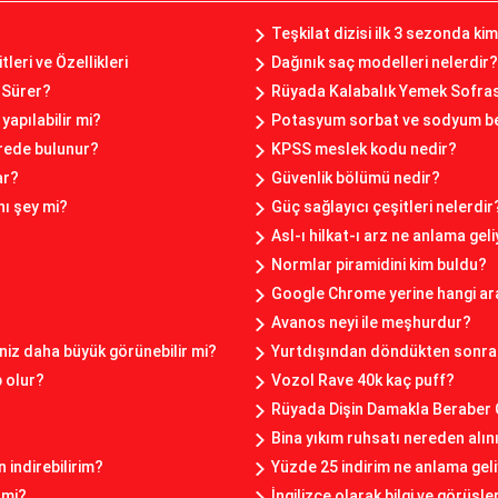
Teşkilat dizisi ilk 3 sezonda ki
leri ve Özellikleri
Dağınık saç modelleri nelerdir?
 Sürer?
Rüyada Kalabalık Yemek Sofra
yapılabilir mi?
Potasyum sorbat ve sodyum be
erede bulunur?
KPSS meslek kodu nedir?
ar?
Güvenlik bölümü nedir?
ı şey mi?
Güç sağlayıcı çeşitleri nelerdir
Asl-ı hilkat-ı arz ne anlama gel
Normlar piramidini kim buldu?
Google Chrome yerine hangi ar
Avanos neyi ile meşhurdur?
seniz daha büyük görünebilir mi?
Yurtdışından döndükten sonra 
p olur?
Vozol Rave 40k kaç puff?
Rüyada Dişin Damakla Beraber
Bina yıkım ruhsatı nereden alın
n indirebilirim?
Yüzde 25 indirim ne anlama gel
 mi?
İngilizce olarak bilgi ve görüşl