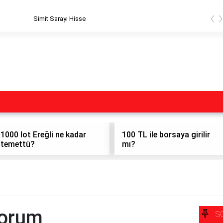
‹
Simit Sarayı Hisse
1000 lot Ereğli ne kadar
100 TL ile borsaya girilir
temettü?
mı?
Yorum
S