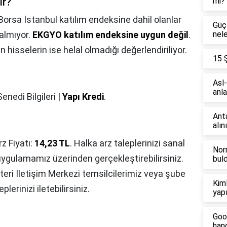
ir?
mi?
Borsa İstanbul katılım endeksine dahil olanlar
Güç 
almıyor.
EKGYO katılım endeksine uygun değil
.
nele
hisselerin ise helal olmadığı değerlendiriliyor.
15 
Asl-
anl
nedi Bilgileri |
Yapı Kredi
.
Anta
alın
z Fiyatı:
14,23 TL
. Halka arz taleplerinizi sanal
Norm
gulamamız üzerinden gerçekleştirebilirsiniz.
bul
eri İletişim Merkezi temsilcilerimiz veya şube
Kiml
plerinizi iletebilirsiniz.
yapı
Goo
han