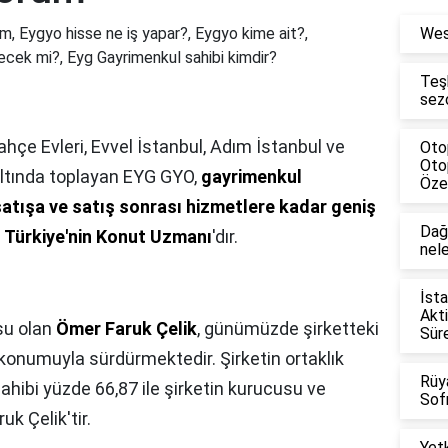
 Eygyo hisse ne iş yapar?, Eygyo kime ait?,
Wes
ecek mi?, Eyg Gayrimenkul sahibi kimdir?
Teşk
sez
ahçe Evleri, Evvel İstanbul, Adım İstanbul ve
Otop
Otop
 altında toplayan EYG GYO,
gayrimenkul
Özel
atışa ve satış sonrası hizmetlere kadar geniş
Dağ
n Türkiye'nin Konut Uzmanı
'dır.
nele
İsta
Akt
su olan
Ömer Faruk Çelik
, günümüzde şirketteki
Sür
 konumuyla sürdürmektedir. Şirketin ortaklık
Rüy
ahibi yüzde 66,87 ile şirketin kurucusu ve
Sof
k Çelik'tir.
Yetk