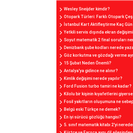
Wesley Sneijder kimdir?
Otopark Türleri: Farklı Otopark Çeşit
İstanbul Kart Aktifleştirme Kaç Gün
Yetkili servis dışında ekran değişimi 
Soyut matematik 2 final soruları n
Denizbank şube kodları nerede yaz
Göz korkutma ve gözdağı verme ayn
15 Şubat Neden Önemli?
Antalya'ya gidince ne alınır?
Kimlik değişimi nerede yapılır?
Ford Fusion turbo tamiri ne kadar?
Kilolu bir kişinin kıyafetlerini giyer
Fosil yakıtların oluşumuna ne sebe
Belgü eski Türkçe ne demek?
En iyi sürücü gözlüğü hangisi?
5. sınıf matematik kitabı 2'yi nerede
Kürtçe ve Farsça aynı dil ailesinden