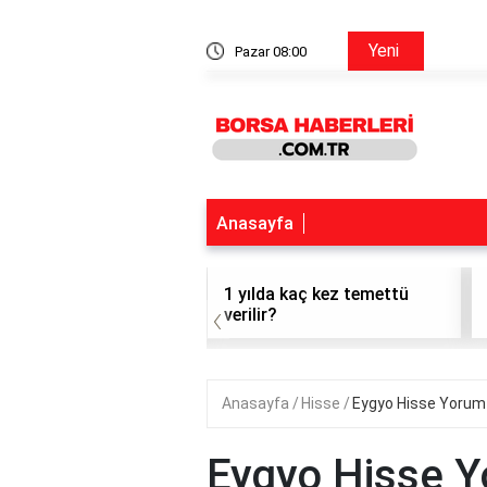
Ford Hisse Forum
Yeni
Pazar 08:00
Anasayfa
t hisse alınır mı?
1 yılda kaç kez temettü
‹
verilir?
Anasayfa
Hisse
Eygyo Hisse Yorum
Eygyo Hisse 