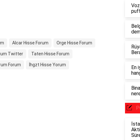
Voz
puf
Bel
dem
um
Alcar Hisse Forum
Orge Hisse Forum
Rüy
Ber
rum Twitter
Taten Hisse Forum
orum Forum
İhgzt Hisse Yorum
En i
hang
Bina
nere
P
İsta
Akt
Sür