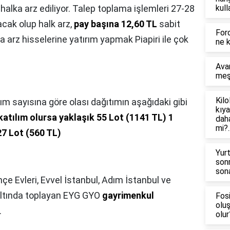
alka arz ediliyor. Talep toplama işlemleri 27-28
kull
cak olup halk arz,
pay başına 12,60 TL
sabit
Ford
ka arz hisselerine yatırım yapmak Piapiri ile çok
ne 
Avan
meş
Kilo
lım sayısına göre olası dağıtımın aşağıdaki gibi
kıya
katılım olursa yaklaşık 55 Lot (1141 TL)
1
daha
mi?.
27 Lot (560 TL)
Yur
son
sona
hçe Evleri, Evvel İstanbul, Adım İstanbul ve
 altında toplayan EYG GYO
gayrimenkul
Fosi
olu
.
olur