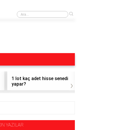
›
Dohol Hisse
1 lot kaç adet hisse senedi
1 adet altı hisse nasıl
›
yapar?
satılır?
ON YAZILAR