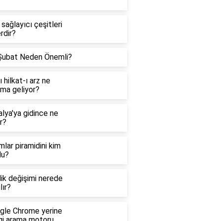
sağlayıcı çeşitleri
rdir?
Şubat Neden Önemli?
ı hilkat-ı arz ne
ama geliyor?
lya'ya gidince ne
ır?
lar piramidini kim
du?
ik değişimi nerede
lır?
gle Chrome yerine
gi arama motoru