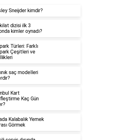
ley Sneijder kimdir?
ilat dizisi ilk 3
onda kimler oynadı?
ark Türleri: Farklı
ark Çeşitleri ve
likleri
ınık saç modelleri
rdir?
nbul Kart
ifleştirme Kaç Gün
er?
ada Kalabalık Yemek
rası Görmek
ili servis dışında