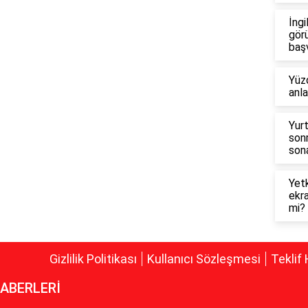
İngi
görü
baş
Yüzd
anl
Yur
son
sona
Yetk
ekra
mi?
Gizlilik Politikası
Kullanıcı Sözleşmesi
Teklif 
ABERLERİ