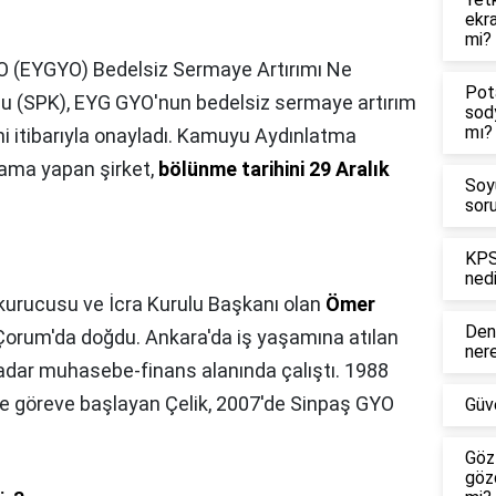
ekra
mi?
 (EYGYO) Bedelsiz Sermaye Artırımı Ne
Pot
 (SPK), EYG GYO'nun bedelsiz sermaye artırım
sod
mı?
i itibarıyla onayladı. Kamuyu Aydınlatma
lama yapan şirket,
bölünme tarihini 29 Aralık
Soy
soru
KPS
nedi
kurucusu ve İcra Kurulu Başkanı olan
Ömer
Den
, Çorum'da doğdu. Ankara'da iş yaşamına atılan
ner
 kadar muhasebe-finans alanında çalıştı. 1988
nde göreve başlayan Çelik, 2007'de Sinpaş GYO
Güv
Göz
göz