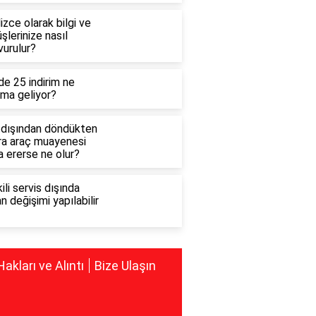
lizce olarak bilgi ve
şlerinize nasıl
vurulur?
e 25 indirim ne
ama geliyor?
tdışından döndükten
ra araç muayenesi
 ererse ne olur?
ili servis dışında
n değişimi yapılabilir
Hakları ve Alıntı
Bize Ulaşın