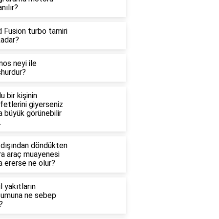
anılır?
 Fusion turbo tamiri
kadar?
os neyi ile
hurdur?
lu bir kişinin
fetlerini giyerseniz
 büyük görünebilir
.
tdışından döndükten
ra araç muayenesi
 ererse ne olur?
l yakıtların
şumuna ne sebep
?