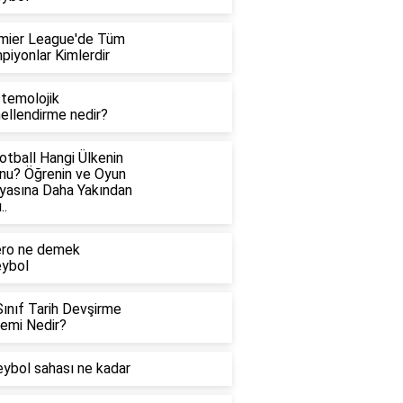
mier League'de Tüm
piyonlar Kimlerdir
stemolojik
ellendirme nedir?
otball Hangi Ülkenin
nu? Öğrenin ve Oyun
yasına Daha Yakından
..
ero ne demek
eybol
Sınıf Tarih Devşirme
temi Nedir?
eybol sahası ne kadar