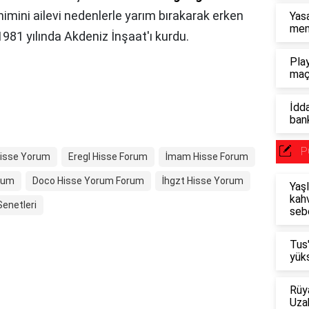
imini ailevi nedenlerle yarım bırakarak erken
Yasa
mem
 1981 yılında Akdeniz İnşaat'ı kurdu.
Pla
maç
İdda
bank
P
Hisse Yorum
Eregl Hisse Forum
İmam Hisse Forum
rum
Doco Hisse Yorum Forum
İhgzt Hisse Yorum
Yaşl
kahv
Senetleri
seb
Tus
yüks
Rüy
Uza