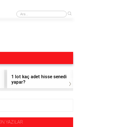
›
Dohol Hisse
1 lot kaç adet hisse senedi
1 adet altı hisse nasıl
›
yapar?
satılır?
ON YAZILAR