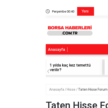
Ford Hisse Forum
Yeni
Perşembe 00:40
Anasayfa
t hisse alınır mı?
1 yılda kaç kez temettü
‹
verilir?
Anasayfa
Hisse
Taten Hisse Forum
Taten Hisse 