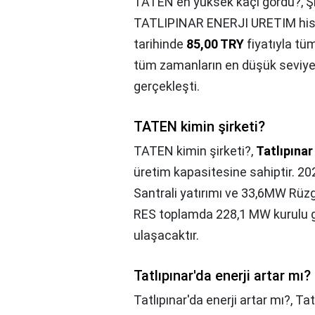
TATEN en yüksek kaçı gördü?,
Ş
TATLIPINAR ENERJI URETIM hisse
tarihinde
85,00 TRY
fiyatıyla tü
tüm zamanların en düşük seviye
gerçekleşti.
TATEN kimin şirketi?
TATEN kimin şirketi?,
Tatlıpınar
üretim kapasitesine sahiptir. 2
Santrali yatırımı ve 33,6MW Rüz
RES toplamda 228,1 MW kurulu g
ulaşacaktır.
Tatlıpınar'da enerji artar mı?
Tatlıpınar'da enerji artar mı?,
Tat