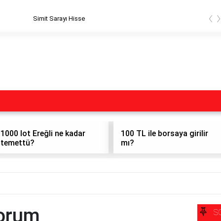
‹
Simit Sarayı Hisse
1000 lot Ereğli ne kadar
100 TL ile borsaya girilir
temettü?
mı?
Forum
S