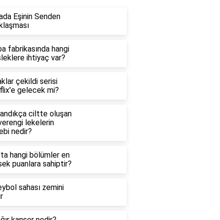
ada Eşinin Senden
klaşması
a fabrikasında hangi
eklere ihtiyaç var?
klar çekildi serisi
lix'e gelecek mi?
andıkça ciltte oluşan
erengi lekelerin
ebi nedir?
'ta hangi bölümler en
ek puanlara sahiptir?
eybol sahası zemini
r
ğır kanser nedir?