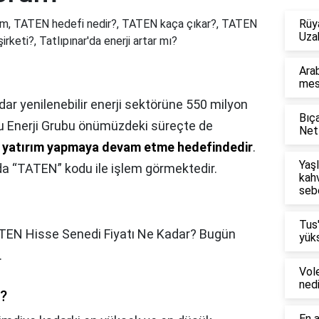
m, TATEN hedefi nedir?, TATEN kaça çıkar?, TATEN
Rüy
Uza
keti?, Tatlıpınar'da enerji artar mı?
Arab
mesl
ar yenilenebilir enerji sektörüne 550 milyon
Bıça
ğlu Enerji Grubu önümüzdeki süreçte de
Netf
ine yatırım yapmaya devam etme hedefindedir
.
Yaşl
l'da “TATEN” kodu ile işlem görmektedir.
kahv
seb
Tus
EN Hisse Senedi Fiyatı Ne Kadar? Bugün
yüks
.
Vol
nedi
ü?
En a