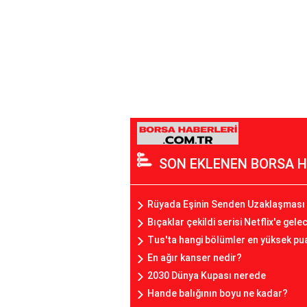
SON EKLENEN BORSA H
Rüyada Eşinin Senden Uzaklaşması
Bıçaklar çekildi serisi Netflix'e gele
Tus'ta hangi bölümler en yüksek pua
En ağır kanser nedir?
2030 Dünya Kupası nerede
Hande balığının boyu ne kadar?