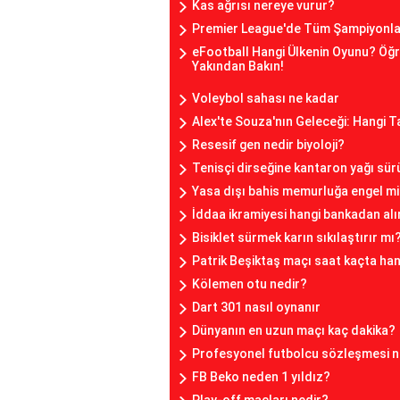
Kas ağrısı nereye vurur?
Premier League'de Tüm Şampiyonlar
eFootball Hangi Ülkenin Oyunu? Öğ
Yakından Bakın!
Voleybol sahası ne kadar
Alex'te Souza'nın Geleceği: Hangi 
Resesif gen nedir biyoloji?
Tenisçi dirseğine kantaron yağı sür
Yasa dışı bahis memurluğa engel m
İddaa ikramiyesi hangi bankadan alı
Bisiklet sürmek karın sıkılaştırır mı
Patrik Beşiktaş maçı saat kaçta ha
Kölemen otu nedir?
Dart 301 nasıl oynanır
Dünyanın en uzun maçı kaç dakika?
Profesyonel futbolcu sözleşmesi n
FB Beko neden 1 yıldız?