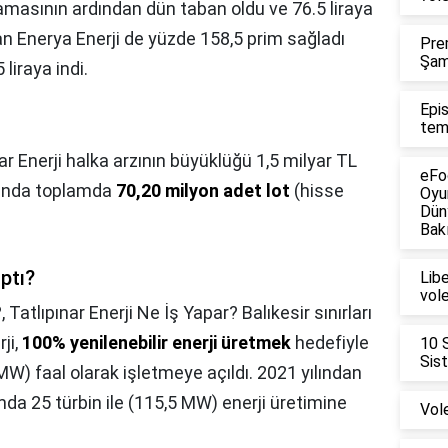
amasının ardından dün taban oldu ve 76.5 liraya
pan Enerya Enerji de yüzde 158,5 prim sağladı
Pre
Şam
liraya indi.
Epi
tem
ar Enerji halka arzının büyüklüğü 1,5 milyar TL
eFo
asında toplamda
70,20 milyon adet lot
(hisse
Oyu
Dün
Bakı
aptı?
Lib
vol
?,
Tatlıpınar Enerji Ne İş Yapar? Balıkesir sınırları
ji,
100% yenilenebilir enerji üretmek
hedefiyle
10 
Sis
MW) faal olarak işletmeye açıldı. 2021 yılından
mda 25 türbin ile (115,5 MW) enerji üretimine
Vol