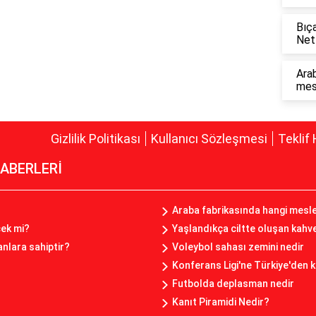
Bıça
Netf
Arab
mesl
Gizlilik Politikası
Kullanıcı Sözleşmesi
Teklif 
ABERLERİ
Araba fabrikasında hangi mesle
cek mi?
Yaşlandıkça ciltte oluşan kahve
nlara sahiptir?
Voleybol sahası zemini nedir
Konferans Ligi'ne Türkiye'den k
Futbolda deplasman nedir
Kanıt Piramidi Nedir?