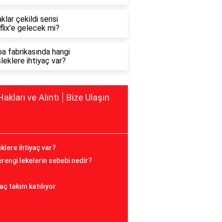
klar çekildi serisi
lix'e gelecek mi?
a fabrikasında hangi
eklere ihtiyaç var?
Hakları ve Alıntı
Bize Ulaşın
klere ihtiyaç var?
rengi lekelerin sebebi nedir?
aç takım katılıyor