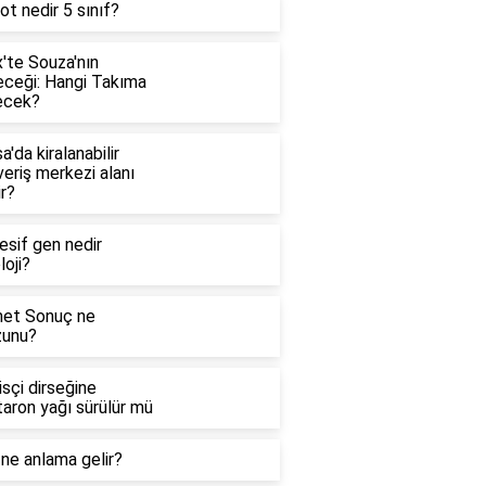
t nedir 5 sınıf?
'te Souza'nın
eceği: Hangi Takıma
ecek?
a'da kiralanabilir
veriş merkezi alanı
r?
esif gen nedir
loji?
et Sonuç ne
unu?
sçi dirseğine
aron yağı sürülür mü
 ne anlama gelir?