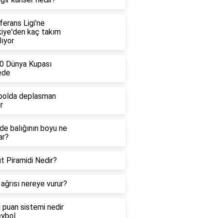
erans Ligi'ne
kiye'den kaç takım
lıyor
0 Dünya Kupası
ede
bolda deplasman
r
de balığının boyu ne
ar?
t Piramidi Nedir?
ağrısı nereye vurur?
i puan sistemi nedir
eybol