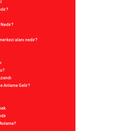
l
edir?
 Nedir?
 merkezi alanı nedir?
ı
mu?
azandı
e Anlama Gelir?
mek
edir
 Anlama?