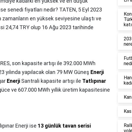
imdiye kadarki en yüksek ve en düşük
 senedi fiyatları nedir? TATEN, 5 Eyl 2023
Konf
m zamanların en yüksek seviyesine ulaştı ve
Tür
katı
si 24,74 TRY olup 16 Ağu 2023 tarihinde
203
ner
Fut
RES, son kapasite artışı ile 392.000 MWh
nedi
023 yılında yapılacak olan 79 MW Güneş
Enerji
Han
gar
Enerji
Santrali kapasite artışı ile
Tatlıpınar
kad
üce ve 607.000 MWh yıllık üretim kapasitesine
Kanı
Kas 
lıpınar Enerji ise
13 günlük tavan serisi
Rall
vol