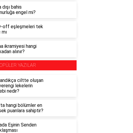
 dışı bahis
urluğa engel mi?
y-off eşleşmeleri tek
 mı
a ikramiyesi hangi
adan alınır?
OPÜLER YAZILAR
andıkça ciltte oluşan
erengi lekelerin
ebi nedir?
'ta hangi bölümler en
ek puanlara sahiptir?
ada Eşinin Senden
klaşması