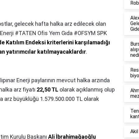
Robo
Alex
ostlar, gelecek hafta halka arz edilecek olan
Gel
Gid
ar Enerji #TATEN Ofis Yem Gıda #OFSYM SPK
de Katılım Endeksi kriterlerini karşılamadığı
Burs
alış
lan yatırımcılar katılmayacaklardır
.
nedi
Res
biyo
lıpınar Enerji paylarının mevcut halka arzında
halka arz fiyatı
22,50 TL
olarak açıklanmış olup
Ahm
mez
alka arz büyüklüğü 1.579.500.000 TL olarak
Teni
kant
Akil
tim Kurulu Başkanı
Ali İbrahimağaoğlu