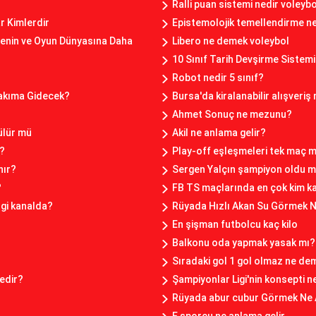
Ralli puan sistemi nedir voleybo
 Kimlerdir
Epistemolojik temellendirme n
renin ve Oyun Dünyasına Daha
Libero ne demek voleybol
10 Sınıf Tarih Devşirme Sistemi
Robot nedir 5 sınıf?
Takıma Gidecek?
Bursa'da kiralanabilir alışveriş
Ahmet Sonuç ne mezunu?
ülür mü
Akil ne anlama gelir?
i?
Play-off eşleşmeleri tek maç m
nır?
Sergen Yalçın şampiyon oldu 
?
FB TS maçlarında en çok kim k
ngi kanalda?
Rüyada Hızlı Akan Su Görmek N
En şişman futbolcu kaç kilo
Balkonu oda yapmak yasak mı?
Sıradaki gol 1 gol olmaz ne de
edir?
Şampiyonlar Ligi'nin konsepti n
Rüyada abur cubur Görmek Ne