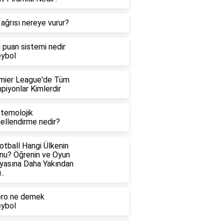
ağrısı nereye vurur?
i puan sistemi nedir
eybol
mier League'de Tüm
piyonlar Kimlerdir
stemolojik
ellendirme nedir?
otball Hangi Ülkenin
nu? Öğrenin ve Oyun
yasına Daha Yakından
..
ero ne demek
eybol