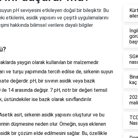
suyun pH seviyesini etkileyen doğal bir bileşiktir. Bu
Kürt
aile
 etkilerini, asidik yapısını ve çeşitli uygulamalarını
şimi hakkında bilimsel verilere dayalı bilgiler
İngi
görü
baş
mü?
SGK'
nası
tfaklarda yaygın olarak kullanılan bir malzemedir.
arı ve turşu yapımında tercih edilse de, sirkenin suyun
Bin
te değerdir. pH, bir sıvının asidik veya bazik
kaç 
0 ile 14 arasında değişir. 7 pH, nötr bir değeri temsil
2020
, üstündekiler ise bazik olarak sınıflandırılır.
mali
Asetik asit, sirkenin asidik yapısını oluşturur ve bu
TCD
Nası
ğerinin düşmesine neden olur. Örneğin, suya eklenen
sidik bir çözüm elde edilmesini sağlar. Bu, özellikle
Dom