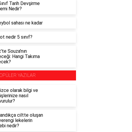
Sınıf Tarih Devşirme
temi Nedir?
eybol sahası ne kadar
t nedir 5 sınıf?
'te Souza'nın
eceği: Hangi Takıma
ecek?
OPÜLER YAZILAR
lizce olarak bilgi ve
şlerinize nasıl
vurulur?
andıkça ciltte oluşan
erengi lekelerin
ebi nedir?