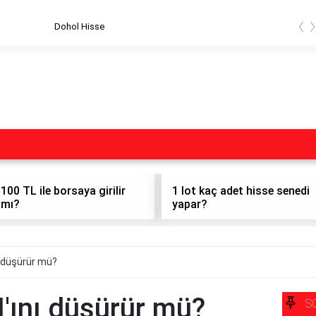
‹
Dohol Hisse
100 TL ile borsaya girilir
1 lot kaç adet hisse senedi
mı?
yapar?
ı düşürür mü?
'ını düşürür mü?
S