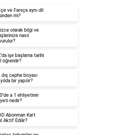
çe ve Farsça aynı dil
sinden mi?
lizce olarak bilgi ve
şlerinize nasıl
vurulur?
da işe başlama tarihi
l öğrenilir?
a dış cephe boyası
yılda bir yapılır?
'de a 1 ehliyetinin
yeti nedir?
D Abonman Kart
l Aktif Edilir?
ates tohumları ne