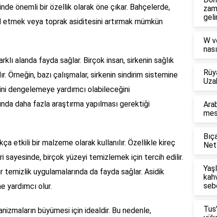
nde önemli bir özellik olarak öne çıkar. Bahçelerde,
zam
geli
trol etmek veya toprak asiditesini artırmak mümkün
W v
nası
arklı alanda fayda sağlar. Birçok insan, sirkenin sağlık
Rüy
r. Örneğin, bazı çalışmalar, sirkenin sindirim sistemine
Uza
rini dengelemeye yardımcı olabileceğini
nda daha fazla araştırma yapılması gerektiği
Arab
mesl
Bıça
a etkili bir malzeme olarak kullanılır. Özellikle kireç
Netf
 sayesinde, birçok yüzeyi temizlemek için tercih edilir.
Yaşl
r temizlik uygulamalarında da fayda sağlar. Asidik
kahv
seb
ne yardımcı olur.
Tus
ganizmaların büyümesi için idealdir. Bu nedenle,