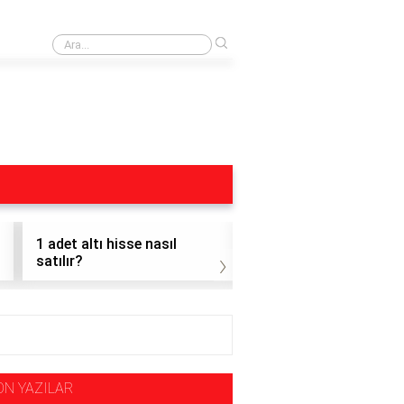
›
Obo Formasyonu Nedir
1 adet altı hisse nasıl
1 adet hisse alınır mı?
›
satılır?
ON YAZILAR