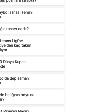
ek puanlara sahiptir?
eybol sahası zemini
r
ğır kanser nedir?
erans Ligi'ne
kiye'den kaç takım
lıyor
0 Dünya Kupası
ede
bolda deplasman
r
de balığının boyu ne
ar?
t Piramidi Nedir?