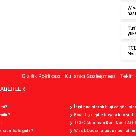
W v
nası
Tus
yüks
TCD
Nası
Gizlilik Politikası
Kullanıcı Sözleşmesi
Teklif 
ABERLERİ
 mi?
İngilizce olarak bilgi ve görüşl
nilir?
Bina dış cephe boyası kaç yılda 
r?
TCDD Abonman Kart Nasıl Aktif 
hazır hale gelir?
W ve L beden ölçüsü nasıl alını