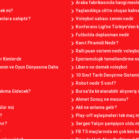
Araba fabrikasında hangi mesle
cek mi?
Yaşlandıkça ciltte oluşan kahve
nlara sahiptir?
Voleybol sahası zemini nedir
Konferans Ligi'ne Türkiye'den k
Futbolda deplasman nedir
Kanıt Piramidi Nedir?
Ralli puan sistemi nedir voleybo
 Kimlerdir
Epistemolojik temellendirme n
renin ve Oyun Dünyasına Daha
Libero ne demek voleybol
10 Sınıf Tarih Devşirme Sistemi
Robot nedir 5 sınıf?
Takıma Gidecek?
Bursa'da kiralanabilir alışveriş
Ahmet Sonuç ne mezunu?
ülür mü
Akil ne anlama gelir?
i?
Play-off eşleşmeleri tek maç m
nır?
Sergen Yalçın şampiyon oldu 
?
FB TS maçlarında en çok kim k