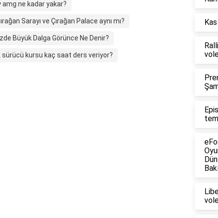
y amg ne kadar yakar?
ırağan Sarayı ve Çırağan Palace aynı mı?
Kas 
zde Büyük Dalga Görünce Ne Denir?
Rall
vol
k sürücü kursu kaç saat ders veriyor?
Pre
Şam
Epi
tem
eFo
Oyu
Dün
Bakı
Lib
vol