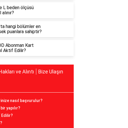
e L beden ölçüsü
l alınır?
'ta hangi bölümler en
ek puanlara sahiptir?
D Abonman Kart
l Aktif Edilir?
Hakları ve Alıntı
Bize Ulaşın
erinize nasıl başvurulur?
bir yapılır?
Edilir?
r?