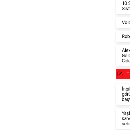
10 
Sis
Vol
Robo
Alex
Gel
Gid
P
İngi
görü
baş
Yaşl
kahv
seb