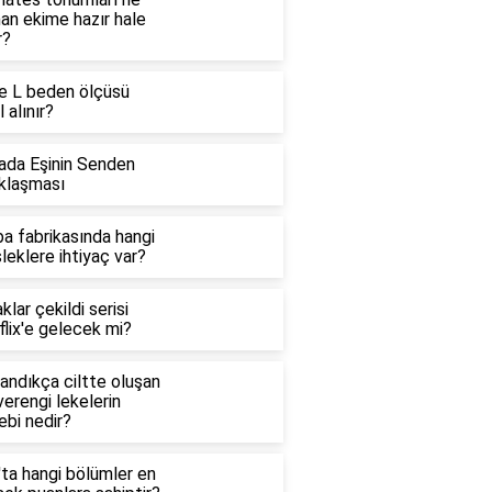
an ekime hazır hale
r?
e L beden ölçüsü
l alınır?
ada Eşinin Senden
klaşması
a fabrikasında hangi
eklere ihtiyaç var?
klar çekildi serisi
lix'e gelecek mi?
andıkça ciltte oluşan
erengi lekelerin
ebi nedir?
'ta hangi bölümler en