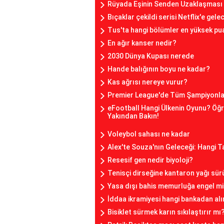
Rüyada Eşinin Senden Uzaklaşması
Bıçaklar çekildi serisi Netflix'e gele
Tus'ta hangi bölümler en yüksek pua
En ağır kanser nedir?
2030 Dünya Kupası nerede
Hande balığının boyu ne kadar?
Kas ağrısı nereye vurur?
Premier League'de Tüm Şampiyonlar
eFootball Hangi Ülkenin Oyunu? Öğ
Yakından Bakın!
Voleybol sahası ne kadar
Alex'te Souza'nın Geleceği: Hangi 
Resesif gen nedir biyoloji?
Tenisçi dirseğine kantaron yağı sür
Yasa dışı bahis memurluğa engel m
İddaa ikramiyesi hangi bankadan alı
Bisiklet sürmek karın sıkılaştırır mı