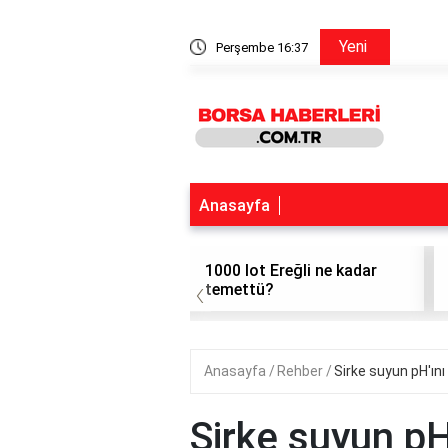
Simit Sarayı Hisse
Yeni
Perşembe 16:37
Anasayfa
da kaç kez temettü
1000 lot Ereğli ne kadar
‹
r?
temettü?
Anasayfa
Rehber
Sirke suyun pH'ın
Sirke suyun pH