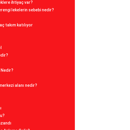
klere ihtiyaç var?
rengi lekelerin sebebi nedir?
aç takım katılıyor
l
edir?
 Nedir?
 merkezi alanı nedir?
ı
mu?
azandı