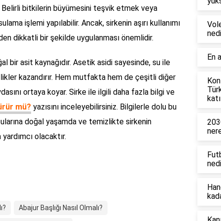
yüks
. Belirli bitkilerin büyümesini teşvik etmek veya
 sulama işlemi yapılabilir. Ancak, sirkenin aşırı kullanımı
Vol
nedi
zden dikkatli bir şekilde uygulanması önemlidir.
En a
l bir asit kaynağıdır. Asetik asidi sayesinde, su ile
likler kazandırır. Hem mutfakta hem de çeşitli diğer
Konf
Tür
dasını ortaya koyar. Sirke ile ilgili daha fazla bilgi ve
katı
şürür mü?
yazısını inceleyebilirsiniz. Bilgilerle dolu bu
ularına doğal yaşamda ve temizlikte sirkenin
203
ner
 yardımcı olacaktır.
Fut
nedi
Han
kad
ı?
Abajur Başlığı Nasıl Olmalı?
Kanı