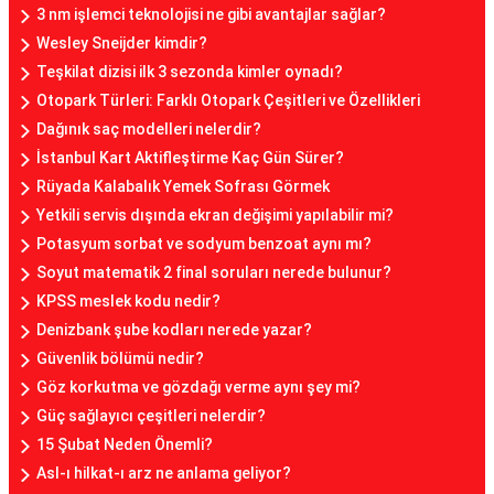
3 nm işlemci teknolojisi ne gibi avantajlar sağlar?
Wesley Sneijder kimdir?
Teşkilat dizisi ilk 3 sezonda kimler oynadı?
Otopark Türleri: Farklı Otopark Çeşitleri ve Özellikleri
Dağınık saç modelleri nelerdir?
İstanbul Kart Aktifleştirme Kaç Gün Sürer?
Rüyada Kalabalık Yemek Sofrası Görmek
Yetkili servis dışında ekran değişimi yapılabilir mi?
Potasyum sorbat ve sodyum benzoat aynı mı?
Soyut matematik 2 final soruları nerede bulunur?
KPSS meslek kodu nedir?
Denizbank şube kodları nerede yazar?
Güvenlik bölümü nedir?
Göz korkutma ve gözdağı verme aynı şey mi?
Güç sağlayıcı çeşitleri nelerdir?
15 Şubat Neden Önemli?
Asl-ı hilkat-ı arz ne anlama geliyor?