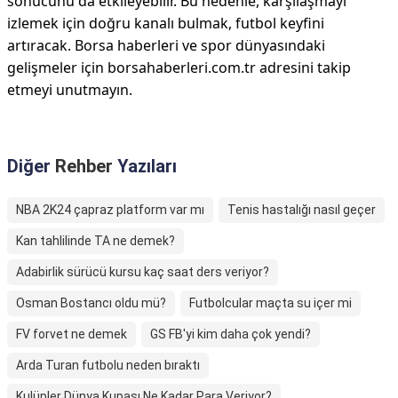
sonucunu da etkileyebilir. Bu nedenle, karşılaşmayı
izlemek için doğru kanalı bulmak, futbol keyfini
artıracak. Borsa haberleri ve spor dünyasındaki
gelişmeler için borsahaberleri.com.tr adresini takip
etmeyi unutmayın.
Diğer
Rehber
Yazıları
NBA 2K24 çapraz platform var mı
Tenis hastalığı nasıl geçer
Kan tahlilinde TA ne demek?
Adabirlik sürücü kursu kaç saat ders veriyor?
Osman Bostancı oldu mü?
Futbolcular maçta su içer mi
FV forvet ne demek
GS FB'yi kim daha çok yendi?
Arda Turan futbolu neden bıraktı
Kulüpler Dünya Kupası Ne Kadar Para Veriyor?