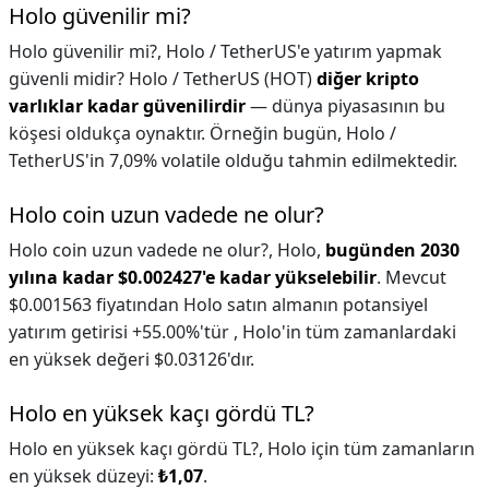
Holo güvenilir mi?
Holo güvenilir mi?,
Holo / TetherUS'e yatırım yapmak
güvenli midir? Holo / TetherUS (HOT)
diğer kripto
varlıklar kadar güvenilirdir
— dünya piyasasının bu
köşesi oldukça oynaktır. Örneğin bugün, Holo /
TetherUS'in 7,09% volatile olduğu tahmin edilmektedir.
Holo coin uzun vadede ne olur?
Holo coin uzun vadede ne olur?,
Holo,
bugünden 2030
yılına kadar $0.002427'e kadar yükselebilir
. Mevcut
$0.001563 fiyatından Holo satın almanın potansiyel
yatırım getirisi +55.00%'tür , Holo'in tüm zamanlardaki
en yüksek değeri $0.03126'dır.
Holo en yüksek kaçı gördü TL?
Holo en yüksek kaçı gördü TL?,
Holo için tüm zamanların
en yüksek düzeyi:
₺1,07
.