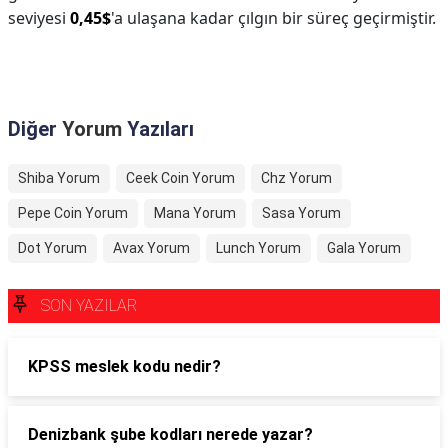
seviyesi
0,45$
'a ulaşana kadar çılgın bir süreç geçirmiştir.
Diğer
Yorum
Yazıları
Shiba Yorum
Ceek Coin Yorum
Chz Yorum
Pepe Coin Yorum
Mana Yorum
Sasa Yorum
Dot Yorum
Avax Yorum
Lunch Yorum
Gala Yorum
SON YAZILAR
KPSS meslek kodu nedir?
Denizbank şube kodları nerede yazar?