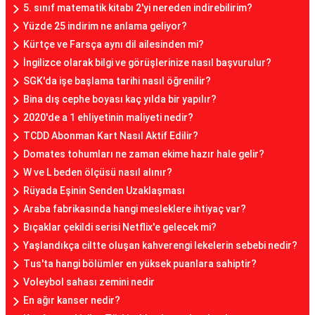
5. sınıf matematik kitabı 2'yi nereden indirebilirim?
Yüzde 25 indirim ne anlama geliyor?
Kürtçe ve Farsça aynı dil ailesinden mi?
İngilizce olarak bilgi ve görüşlerinize nasıl başvurulur?
SGK'da işe başlama tarihi nasıl öğrenilir?
Bina dış cephe boyası kaç yılda bir yapılır?
2020'de a 1 ehliyetinin maliyeti nedir?
TCDD Abonman Kart Nasıl Aktif Edilir?
Domates tohumları ne zaman ekime hazır hale gelir?
W ve L beden ölçüsü nasıl alınır?
Rüyada Eşinin Senden Uzaklaşması
Araba fabrikasında hangi mesleklere ihtiyaç var?
Bıçaklar çekildi serisi Netflix'e gelecek mi?
Yaşlandıkça ciltte oluşan kahverengi lekelerin sebebi nedir?
Tus'ta hangi bölümler en yüksek puanlara sahiptir?
Voleybol sahası zemini nedir
En ağır kanser nedir?