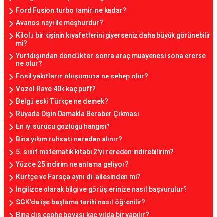
Ford Fusion turbo tamiri ne kadar?
Avanos neyi ile meşhurdur?
Kilolu bir kişinin kıyafetlerini giyerseniz daha büyük görünebilir
mi?
Yurtdışından döndükten sonra araç muayenesi sona ererse
ne olur?
Fosil yakıtların oluşumuna ne sebep olur?
Vozol Rave 40k kaç puff?
Belgü eski Türkçe ne demek?
Rüyada Dişin Damakla Beraber Çıkması
En iyi sürücü gözlüğü hangisi?
Bina yıkım ruhsatı nereden alınır?
5. sınıf matematik kitabı 2'yi nereden indirebilirim?
Yüzde 25 indirim ne anlama geliyor?
Kürtçe ve Farsça aynı dil ailesinden mi?
İngilizce olarak bilgi ve görüşlerinize nasıl başvurulur?
SGK'da işe başlama tarihi nasıl öğrenilir?
Bina dış cephe boyası kaç yılda bir yapılır?