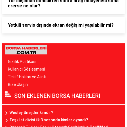
Yurtdışından döndükten sonra araç muayenesi sona
ererse ne olur?
Yetkili servis dışında ekran değişimi yapılabilir mi?
Gizlilik Politikası
Kullanıcı Sözleşmesi
Teklif Hakları ve Alıntı
Bize Ulaşın
SON EKLENEN BORSA HABERLERİ
Wesley Sneijder kimdir?
Teşkilat dizisi ilk 3 sezonda kimler oynadı?