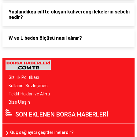
Yaşlandıkça ciltte oluşan kahverengi lekelerin sebebi
nedir?
W ve L beden ölçüsü nasıl alınır?
Gizlilik Politikası
Kullanıcı Sözleşmesi
Teklif Hakları ve Alıntı
Bize Ulaşın
SON EKLENEN BORSA HABERLERİ
Güç sağlayıcı çeşitleri nelerdir?