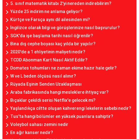
5. sınıf matematik kitabı 2'yi nereden indirebilirim?
Yüzde 25 indirim ne anlama geliyor?
Kürtçe ve Farsça aynı dil ailesinden mi?
İngilizce olarak bilgi ve görüşlerinize nasıl başvurulur?
SGK'da işe başlama tarihi nasıl öğrenilir?
Bina dış cephe boyası kaç yılda bir yapılır?
2020'de a 1 ehliyetinin maliyeti nedir?
TCDD Abonman Kart Nasıl Aktif Edilir?
Domates tohumları ne zaman ekime hazır hale gelir?
W ve L beden ölçüsü nasıl alınır?
Rüyada Eşinin Senden Uzaklaşması
Araba fabrikasında hangi mesleklere ihtiyaç var?
Bıçaklar çekildi serisi Netflix'e gelecek mi?
Yaşlandıkça ciltte oluşan kahverengi lekelerin sebebi nedir?
Tus'ta hangi bölümler en yüksek puanlara sahiptir?
Voleybol sahası zemini nedir
En ağır kanser nedir?