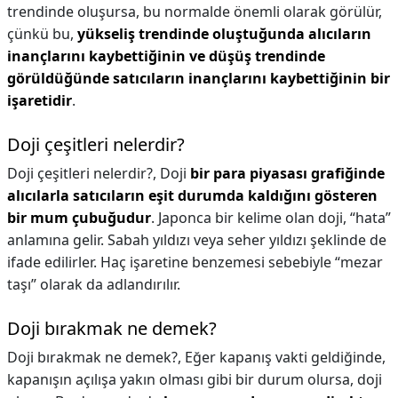
trendinde oluşursa, bu normalde önemli olarak görülür,
çünkü bu,
yükseliş trendinde oluştuğunda alıcıların
inançlarını kaybettiğinin ve düşüş trendinde
görüldüğünde satıcıların inançlarını kaybettiğinin bir
işaretidir
.
Doji çeşitleri nelerdir?
Doji çeşitleri nelerdir?,
Doji
bir para piyasası grafiğinde
alıcılarla satıcıların eşit durumda kaldığını gösteren
bir mum çubuğudur
. Japonca bir kelime olan doji, “hata”
anlamına gelir. Sabah yıldızı veya seher yıldızı şeklinde de
ifade edilirler. Haç işaretine benzemesi sebebiyle “mezar
taşı” olarak da adlandırılır.
Doji bırakmak ne demek?
Doji bırakmak ne demek?,
Eğer kapanış vakti geldiğinde,
kapanışın açılışa yakın olması gibi bir durum olursa, doji