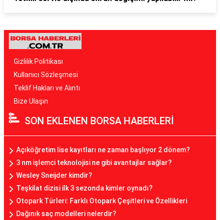
Gizlilik Politikası
Kullanıcı Sözleşmesi
Teklif Hakları ve Alıntı
Bize Ulaşın
SON EKLENEN BORSA HABERLERİ
Açıköğretim lise kayıtları ne zaman başlıyor 2 dönem?
3 nm işlemci teknolojisi ne gibi avantajlar sağlar?
Wesley Sneijder kimdir?
Teşkilat dizisi ilk 3 sezonda kimler oynadı?
Otopark Türleri: Farklı Otopark Çeşitleri ve Özellikleri
Dağınık saç modelleri nelerdir?