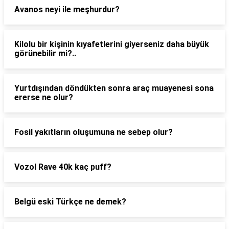
Avanos neyi ile meşhurdur?
Kilolu bir kişinin kıyafetlerini giyerseniz daha büyük
görünebilir mi?..
Yurtdışından döndükten sonra araç muayenesi sona
ererse ne olur?
Fosil yakıtların oluşumuna ne sebep olur?
Vozol Rave 40k kaç puff?
Belgü eski Türkçe ne demek?