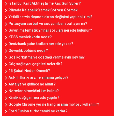
İstanbul Kart Aktifleştirme Kaç Gün Sürer?
Rüyada Kalabalık Yemek Sofrası Görmek
Yetkili servis dışında ekran değişimi yapılabilir mi?
Potasyum sorbat ve sodyum benzoat aynı mı?
Soyut matematik 2 final soruları nerede bulunur?
KPSS meslek kodu nedir?
Denizbank şube kodları nerede yazar?
Güvenlik bölümü nedir?
Göz korkutma ve gözdağı verme aynı şey mi?
Güç sağlayıcı çeşitleri nelerdir?
15 Şubat Neden Önemli?
Asl-ı hilkat-ı arz ne anlama geliyor?
Antalya'ya gidince ne alınır?
Normlar piramidini kim buldu?
Kimlik değişimi nerede yapılır?
Google Chrome yerine hangi arama motoru kullanılır?
Ford Fusion turbo tamiri ne kadar?