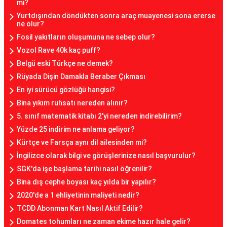
mi?
Yurtdışından döndükten sonra araç muayenesi sona ererse
ne olur?
Fosil yakıtların oluşumuna ne sebep olur?
Vozol Rave 40k kaç puff?
Belgü eski Türkçe ne demek?
Rüyada Dişin Damakla Beraber Çıkması
En iyi sürücü gözlüğü hangisi?
Bina yıkım ruhsatı nereden alınır?
5. sınıf matematik kitabı 2'yi nereden indirebilirim?
Yüzde 25 indirim ne anlama geliyor?
Kürtçe ve Farsça aynı dil ailesinden mi?
İngilizce olarak bilgi ve görüşlerinize nasıl başvurulur?
SGK'da işe başlama tarihi nasıl öğrenilir?
Bina dış cephe boyası kaç yılda bir yapılır?
2020'de a 1 ehliyetinin maliyeti nedir?
TCDD Abonman Kart Nasıl Aktif Edilir?
Domates tohumları ne zaman ekime hazır hale gelir?