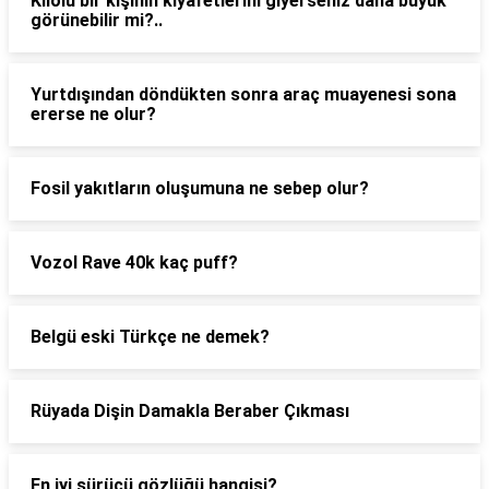
Kilolu bir kişinin kıyafetlerini giyerseniz daha büyük
görünebilir mi?..
Yurtdışından döndükten sonra araç muayenesi sona
ererse ne olur?
Fosil yakıtların oluşumuna ne sebep olur?
Vozol Rave 40k kaç puff?
Belgü eski Türkçe ne demek?
Rüyada Dişin Damakla Beraber Çıkması
En iyi sürücü gözlüğü hangisi?