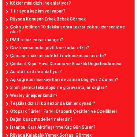
Kökler mini dizisi ne anlatıyor?
1 tır ayda kaç km yol yapar?
Rüyada Konuşan Erkek Bebek Görmek
Çok su içtikten 10 dakika sonra tekrar çok su içerseniz ne
olur?
PMR telsiz en iyisi hangisi?
Göz kaymasında gözlük ne kadar etkili?
Çamaşır makinesinde kilit mekanizması nerede?
Çimkent Kışın Hava Durumu ve Sıcaklık Değerlendirmesi
Ad stafford ne anlatıyor?
Açıköğretim lise kayıtları ne zaman başlıyor 2 dönem?
3 nm işlemci teknolojisi ne gibi avantajlar sağlar?
Wesley Sneijder kimdir?
Teşkilat dizisi ilk 3 sezonda kimler oynadı?
Otopark Türleri: Farklı Otopark Çeşitleri ve Özellikleri
Dağınık saç modelleri nelerdir?
İstanbul Kart Aktifleştirme Kaç Gün Sürer?
Rüyada Kalabalık Yemek Sofrası Görmek